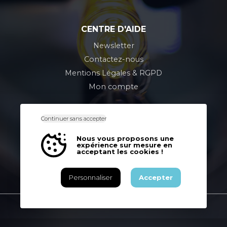
CENTRE D'AIDE
Newsletter
Contactez-nous
Mentions Légales & RGPD
Mon compte
Continuer sans accepter
CONTACT
Nous vous proposons une
Z.A. 5, rue de l'industrie
expérience sur mesure en
76160 Saint-Léger-du-Bourg-Denis
acceptant les cookies !
Rouen • France
Tél : 02 32 12 50 00
Personnaliser
Accepter
Lecordier Siverso © 2026