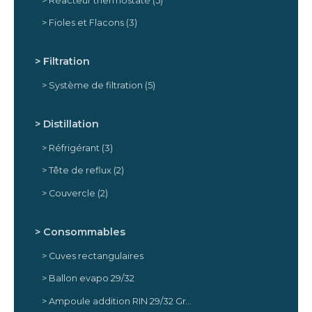
Réacteur thermostaté
(5)
Fioles et Flacons
(3)
Filtration
Système de filtration
(5)
Distillation
Réfrigérant
(3)
Tête de reflux
(2)
Couvercle
(2)
Consommables
Cuves rectangulaires
Ballon evapo 29/32
Ampoule addition RIN 29/32 Graduée PTFE