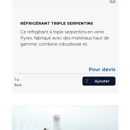
RÉFRIGÉRANT TRIPLE SERPENTINS
Ce réfrigérant à triple serpentins en verre
Pyrex, fabriqué avec des matériaux haut de
gamme, combine robustesse et
performance. Idéal pour laboratoires et
industries, il assure un refroidissement
efficace grâce à ses serpentins précis et
une finition soignée garantissant
Pour devis
étanchéité et durabilité.
1
u.
Ajouter
box