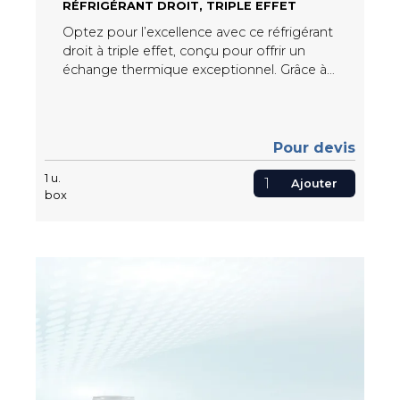
RÉFRIGÉRANT DROIT, TRIPLE EFFET
Optez pour l’excellence avec ce réfrigérant
droit à triple effet, conçu pour offrir un
échange thermique exceptionnel. Grâce à
sa mise sous vide, il permet de réduire
efficacement la température de distillation,
optimisant ainsi vos processus.
Parfaitement adapté aux petits montages,
Pour devis
il allie performance, polyvalence et fiabilité
1
u.
pour répondre à vos besoins les plus
Ajouter
box
exigeants.