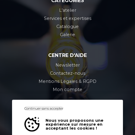
CATÉGORIES
L'atelier
Services et expertises
Catalogue
Galerie
CENTRE D'AIDE
Newsletter
Contactez-nous
Mentions Légales & RGPD
Mon compte
Continuer sans accepter
CONTACT
Nous vous proposons une
Z.A. 5, rue de l'industrie
expérience sur mesure en
76160 Saint-Léger-du-Bourg-Denis
acceptant les cookies !