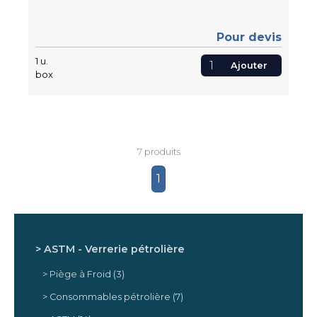
pour la réalisation d'une distillation
azéotropique précise.
Pour devis
1
u.
Ajouter
box
7 produits
1
ASTM - Verrerie pétrolière
Piège à Froid
(3)
Consommables pétrolière
(7)