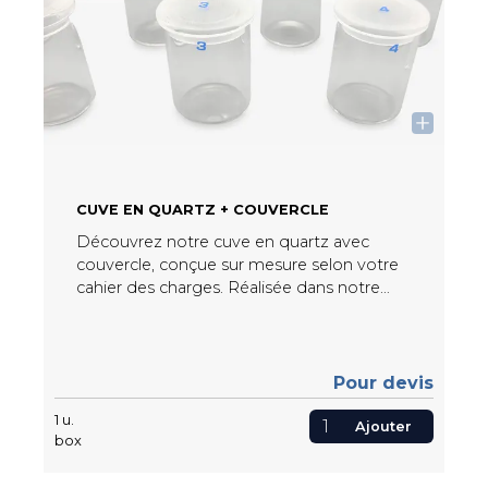
CUVE EN QUARTZ + COUVERCLE
Découvrez notre cuve en quartz avec
couvercle, conçue sur mesure selon votre
cahier des charges. Réalisée dans notre
atelier avec une sérigraphie numéroté
personnalisée, elle allie précision, durabilité
et esthétisme pour répondre à vos
exigences les plus spécifiques.
Pour devis
1
u.
Ajouter
box