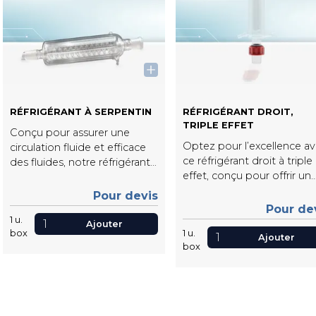
RÉFRIGÉRANT À SERPENTIN
RÉFRIGÉRANT DROIT,
TRIPLE EFFET
Conçu pour assurer une
Optez pour l’excellence a
circulation fluide et efficace
ce réfrigérant droit à triple
des fluides, notre réfrigérant
effet, conçu pour offrir un
serpentin de haute qualité.
échange thermique
assure une meilleure
Pour devis
exceptionnel. Grâce à sa m
dissipation de la chaleur et
Pour de
sous vide, il permet de
1
u.
une performe votre système
Ajouter
box
1
u.
réduire efficacement la
de réfrigération pour un
Ajouter
box
température de distillation
résultat optimale.
optimisant ainsi vos
processus. Parfaitement
adapté aux petits montag
il allie performance,