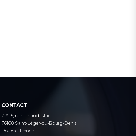
CONTACT
Z.A. 5, rue de l'industrie
76160 Saint-Léger-du-Bourg-Denis
Rouen • France