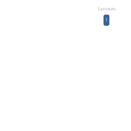
polyvalence et fiabilité po
répondre à vos besoins le
3 produits
plus exigeants.
1