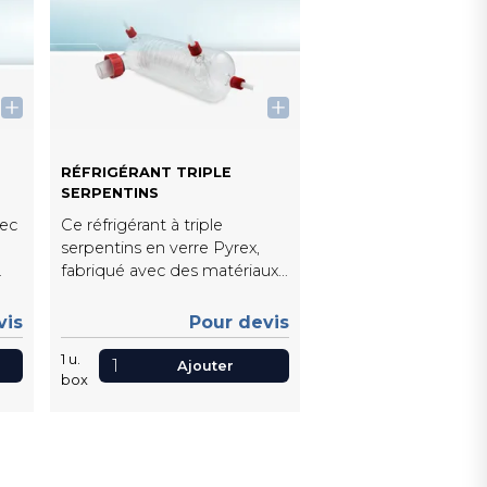
RÉFRIGÉRANT TRIPLE
SERPENTINS
vec
Ce réfrigérant à triple
serpentins en verre Pyrex,
fabriqué avec des matériaux
haut de gamme, combine
ise
robustesse et performance.
vis
Pour devis
Idéal pour laboratoires et
1
u.
industries, il assure un
Ajouter
box
,
refroidissement efficace
grâce à ses serpentins précis
et une finition soignée
es,
garantissant étanchéité et
durabilité.