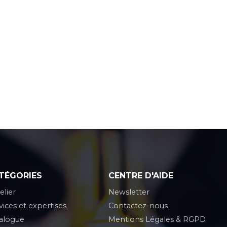
TÉGORIES
CENTRE D'AIDE
elier
Newsletter
vices et expertises
Contactez-nous
alogue
Mentions Légales & RGPD