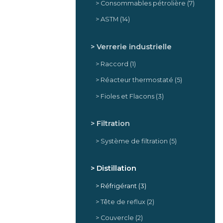
Consommables pétrolière
(7)
ASTM
(14)
Verrerie industrielle
Raccord
(1)
Réacteur thermostaté
(5)
Fioles et Flacons
(3)
Filtration
Système de filtration
(5)
Distillation
Réfrigérant
(3)
Tête de reflux
(2)
Couvercle
(2)