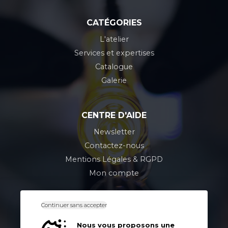
CATÉGORIES
L'atelier
Services et expertises
Catalogue
Galerie
CENTRE D'AIDE
Newsletter
Contactez-nous
Mentions Légales & RGPD
Mon compte
Continuer sans accepter
CONTACT
Z.A. 5, rue de l'industrie
Nous vous proposons une